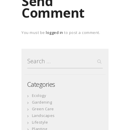
Send
Comment
You must be
logged in
to post a comment.
Search
for:
Categories
Ecology
Gardening
Green Care
Landscapes
Lifestyle
Planting