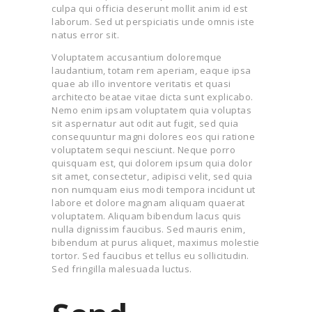
culpa qui officia deserunt mollit anim id est
laborum. Sed ut perspiciatis unde omnis iste
natus error sit.
Voluptatem accusantium doloremque
laudantium, totam rem aperiam, eaque ipsa
quae ab illo inventore veritatis et quasi
architecto beatae vitae dicta sunt explicabo.
Nemo enim ipsam voluptatem quia voluptas
sit aspernatur aut odit aut fugit, sed quia
consequuntur magni dolores eos qui ratione
voluptatem sequi nesciunt. Neque porro
quisquam est, qui dolorem ipsum quia dolor
sit amet, consectetur, adipisci velit, sed quia
non numquam eius modi tempora incidunt ut
labore et dolore magnam aliquam quaerat
voluptatem. Aliquam bibendum lacus quis
nulla dignissim faucibus. Sed mauris enim,
bibendum at purus aliquet, maximus molestie
tortor. Sed faucibus et tellus eu sollicitudin.
Sed fringilla malesuada luctus.