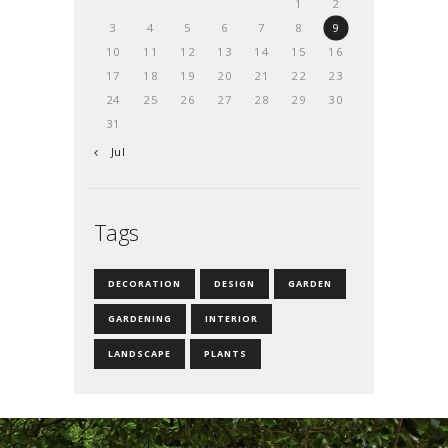
1
2
3
4
5
6
7
8
9
10
11
12
13
14
15
16
17
18
19
20
21
22
23
24
25
26
27
28
29
30
31
« Jul
Tags
DECORATION
DESIGN
GARDEN
GARDENING
INTERIOR
LANDSCAPE
PLANTS