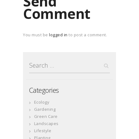
Send
Comment
You must be
logged in
to post a comment.
Search
for:
Categories
Ecology
Gardening
Green Care
Landscapes
Lifestyle
Planting