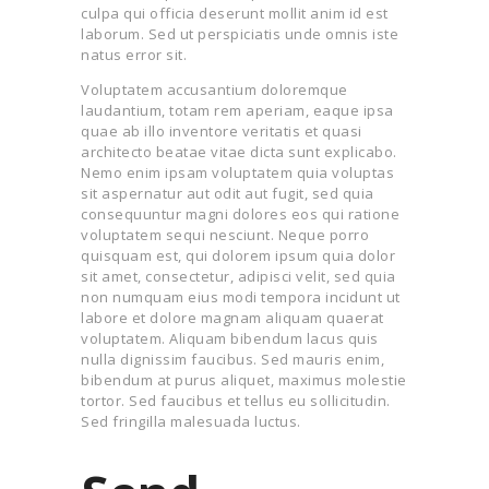
culpa qui officia deserunt mollit anim id est
laborum. Sed ut perspiciatis unde omnis iste
natus error sit.
Voluptatem accusantium doloremque
laudantium, totam rem aperiam, eaque ipsa
quae ab illo inventore veritatis et quasi
architecto beatae vitae dicta sunt explicabo.
Nemo enim ipsam voluptatem quia voluptas
sit aspernatur aut odit aut fugit, sed quia
consequuntur magni dolores eos qui ratione
voluptatem sequi nesciunt. Neque porro
quisquam est, qui dolorem ipsum quia dolor
sit amet, consectetur, adipisci velit, sed quia
non numquam eius modi tempora incidunt ut
labore et dolore magnam aliquam quaerat
voluptatem. Aliquam bibendum lacus quis
nulla dignissim faucibus. Sed mauris enim,
bibendum at purus aliquet, maximus molestie
tortor. Sed faucibus et tellus eu sollicitudin.
Sed fringilla malesuada luctus.