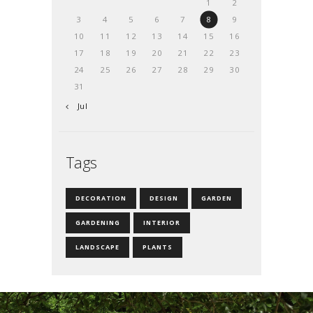
1
2
3
4
5
6
7
8
9
10
11
12
13
14
15
16
17
18
19
20
21
22
23
24
25
26
27
28
29
30
31
« Jul
Tags
DECORATION
DESIGN
GARDEN
GARDENING
INTERIOR
LANDSCAPE
PLANTS