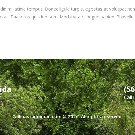
udin mi lacinia tempus. Donec ligula turpis, egestas at volutpat no
m ac. Phasellus quis leo sem. Morbi vitae congue sapien. Phasellu
rida
(56
Call
Callinastumpman.com
© 2026. All rights reserved.