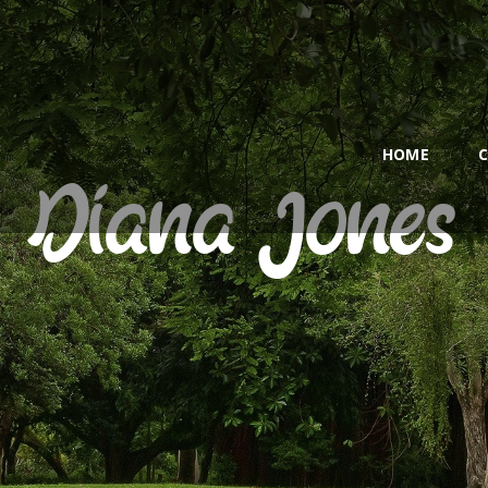
HOME
CALL OR TEXT US
NOW! (561) 222-4302
HOME
C
Diana Jones