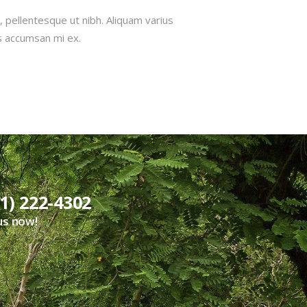
n, pellentesque ut nibh. Aliquam varius
s accumsan mi ex.
1) 222-4302
 us now!