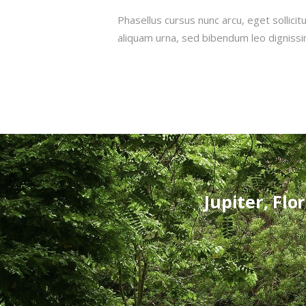
Phasellus cursus nunc arcu, eget sollicit
aliquam urna, sed bibendum leo dignissi
Jupiter, Flo