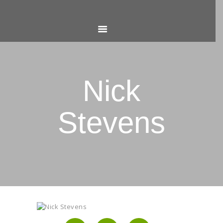
HOME
CALL OR TEXT US
Nick
NOW! (561) 222-4302
Stevens