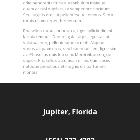
odio hendrerit ultricies. Vestibulum tristique
quam ac nisl dapibus, ut semper orci tincidunt.
Sed sagittis eros ut pellentesque tempus. Sed in
turpis ullamcorper, fermentum.
Phasellus cursus nunc arcu, eget sollicitudin mi
lacinia tempus. Donec ligula turpis, egestas at
volutpat non, pellentesque ut nibh. Aliquam
varius aliquam urna, sed bibendum leo dignissim
ac. Phasellus quis leo sem. Morbi vitae congue
sapien. Phasellus accumsan mi ex. Cum sociis
natoque penatibus et magnis dis parturient
montes.
Jupiter, Florida