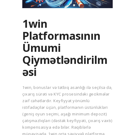
1win
Platformasının
Ümumi
Qiymətləndirilm
əsi
1win, bonuslar və tətbiq asanlığı ilə seçilsə də,
çıxarış sürəti və KYC prosesindəki gecikmələr
zəif cəhətlərdir. Keyfiyyət yönümlü
istifadəçilər üçün, platformanın üstünlükləri
(geniş oyun seçimi, aşağı minimum depozit)
çatışmazlıqları (dəstək keyfiyyəti, çıxarış vaxtı)
kompensasiya edə bilər. Rəqiblərlə
müqayisədə, 1win orta səviyyəli platforma