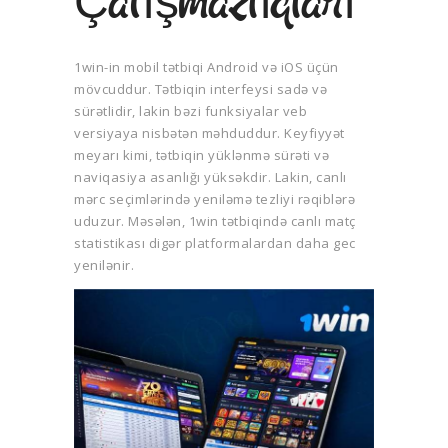
Çatışmazlıqları
1win-in mobil tətbiqi Android və iOS üçün
mövcuddur. Tətbiqin interfeysi sadə və
sürətlidir, lakin bəzi funksiyalar veb
versiyaya nisbətən məhduddur. Keyfiyyət
meyarı kimi, tətbiqin yüklənmə sürəti və
naviqasiya asanlığı yüksəkdir. Lakin, canlı
mərc seçimlərində yeniləmə tezliyi rəqiblərə
uduzur. Məsələn, 1win tətbiqində canlı matç
statistikası digər platformalardan daha gec
yenilənir.