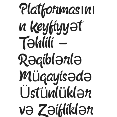
Platformasını
n Keyfiyyət
Təhlili –
Rəqiblərlə
Müqayisədə
Üstünlüklər
və Zəifliklər