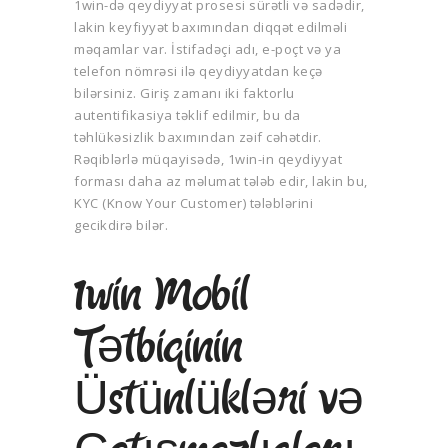
1win-də qeydiyyat prosesi sürətli və sadədir,
lakin keyfiyyət baxımından diqqət edilməli
məqamlar var. İstifadəçi adı, e-poçt və ya
telefon nömrəsi ilə qeydiyyatdan keçə
bilərsiniz. Giriş zamanı iki faktorlu
autentifikasiya təklif edilmir, bu da
təhlükəsizlik baxımından zəif cəhətdir.
Rəqiblərlə müqayisədə, 1win-in qeydiyyat
forması daha az məlumat tələb edir, lakin bu,
KYC (Know Your Customer) tələblərini
gecikdirə bilər.
1win Mobil
Tətbiqinin
Üstünlükləri və