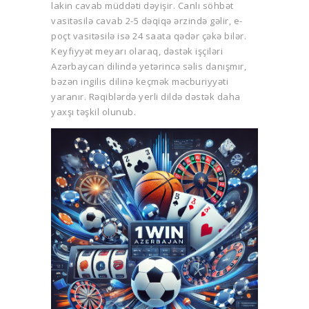
lakin cavab müddəti dəyişir. Canlı söhbət
vasitəsilə cavab 2-5 dəqiqə ərzində gəlir, e-
poçt vasitəsilə isə 24 saata qədər çəkə bilər.
Keyfiyyət meyarı olaraq, dəstək işçiləri
Azərbaycan dilində yetərincə səlis danışmır,
bəzən ingilis dilinə keçmək məcburiyyəti
yaranır. Rəqiblərdə yerli dildə dəstək daha
yaxşı təşkil olunub.