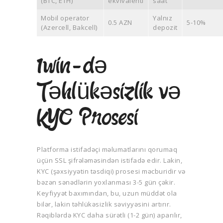
(BTC, ETH)
ekvivalenti
saat
Mobil operator
Yalnız
0.5 AZN
5-10%
(Azercell, Bakcell)
depozit
1win-də
Təhlükəsizlik və
KYC Prosesi
Platforma istifadəçi məlumatlarını qorumaq
üçün SSL şifrələməsindən istifadə edir. Lakin,
KYC (şəxsiyyətin təsdiqi) prosesi məcburidir və
bəzən sənədlərin yoxlanması 3-5 gün çəkir.
Keyfiyyət baxımından, bu, uzun müddət ola
bilər, lakin təhlükəsizlik səviyyəsini artırır.
Rəqiblərdə KYC daha sürətli (1-2 gün) aparılır,