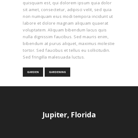
quisquam est, qui dolorem ipsum quia dolor
sit amet, consectetur, adipisci velit, sed quia
non numquam eius modi tempora incidunt ut
labore et dolore magnam aliquam quaerat
voluptatem. Aliquam bibendum lacus quis
nulla dignissim faucibus. Sed mauris enim,
bibendum at purus aliquet, maximus molestie
tortor. Sed faucibus et tellus eu sollicitudin.
Sed fringilla malesuada luctus.
GARDEN
GARDENING
Jupiter, Florida