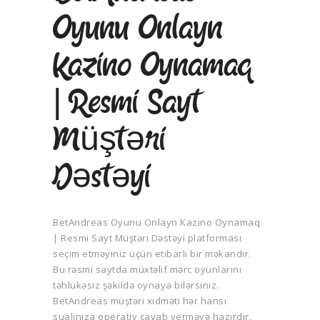
Oyunu Onlayn
Kazino Oynamaq
| Resmi Sayt
Müştəri
Dəstəyi
BetAndreas Oyunu Onlayn Kazino Oynamaq
| Resmi Sayt Müştəri Dəstəyi platforması
seçim etməyiniz üçün etibarlı bir məkandır.
Bu rəsmi saytda müxtəlif mərc oyunlarını
təhlükəsiz şəkildə oynaya bilərsiniz.
BetAndreas müştəri xidməti hər hansı
sualınıza operativ cavab verməyə hazırdır.