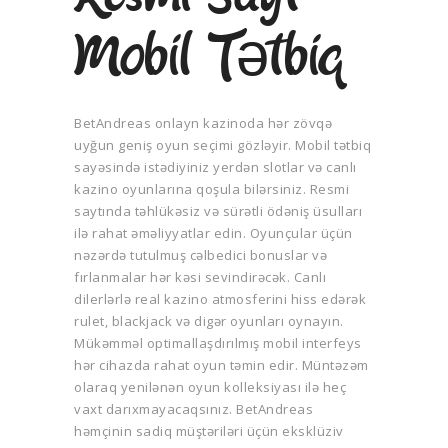
Mobil Tətbiq
BetAndreas onlayn kazinoda hər zövqə
uyğun geniş oyun seçimi gözləyir. Mobil tətbiq
sayəsində istədiyiniz yerdən slotlar və canlı
kazino oyunlarına qoşula bilərsiniz. Resmi
saytında təhlükəsiz və sürətli ödəniş üsulları
ilə rahat əməliyyatlar edin. Oyunçular üçün
nəzərdə tutulmuş cəlbedici bonuslar və
fırlanmalar hər kəsi sevindirəcək. Canlı
dilerlərlə real kazino atmosferini hiss edərək
rulet, blackjack və digər oyunları oynayın.
Mükəmməl optimallaşdırılmış mobil interfeys
hər cihazda rahat oyun təmin edir. Müntəzəm
olaraq yenilənən oyun kolleksiyası ilə heç
vaxt darıxmayacaqsınız. BetAndreas
həmçinin sadiq müştəriləri üçün eksklüziv