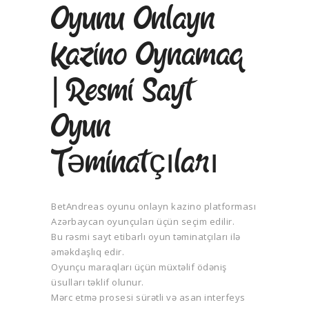
Oyunu Onlayn
Kazino Oynamaq
| Resmi Sayt
Oyun
Təminatçıları
BetAndreas oyunu onlayn kazino platforması
Azərbaycan oyunçuları üçün seçim edilir.
Bu rəsmi sayt etibarlı oyun təminatçıları ilə
əməkdaşlıq edir.
Oyunçu maraqları üçün müxtəlif ödəniş
üsulları təklif olunur.
Mərc etmə prosesi sürətli və asan interfeys