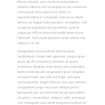
Minim veniam, quis nostrud exercitation
ullamco laboris nisi ut aliquip ex ea commodo
consequat. Duis aute irure dolor in
reprehenderit in voluptate velit esse cillum
dolore eu fugiat nulla pariatur. Excepteur sint
occaecat cupidatat non proident, sunt in
culpa qui officia deserunt mollit anim id est
laborum. Sed ut perspiciatis unde omnis iste
natus error sit.
Voluptatem accusantium doloremque
laudantium, totam rem aperiam, eaque ipsa
quae ab illo inventore veritatis et quasi
architecto beatae vitae dicta sunt explicabo.
Nemo enim ipsam voluptatem quia voluptas
sit aspernatur aut odit aut fugit, sed quia
consequuntur magni dolores eos qui ratione
voluptatem sequi nesciunt. Neque porro
quisquam est, qui dolorem ipsum quia dolor
sit amet, consectetur, adipisci velit, sed quia
non numquam eius modi tempora incidunt ut