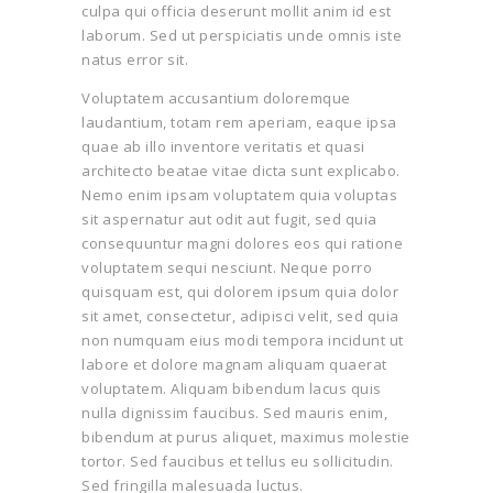
culpa qui officia deserunt mollit anim id est
laborum. Sed ut perspiciatis unde omnis iste
natus error sit.
Voluptatem accusantium doloremque
laudantium, totam rem aperiam, eaque ipsa
quae ab illo inventore veritatis et quasi
architecto beatae vitae dicta sunt explicabo.
Nemo enim ipsam voluptatem quia voluptas
sit aspernatur aut odit aut fugit, sed quia
consequuntur magni dolores eos qui ratione
voluptatem sequi nesciunt. Neque porro
quisquam est, qui dolorem ipsum quia dolor
sit amet, consectetur, adipisci velit, sed quia
non numquam eius modi tempora incidunt ut
labore et dolore magnam aliquam quaerat
voluptatem. Aliquam bibendum lacus quis
nulla dignissim faucibus. Sed mauris enim,
bibendum at purus aliquet, maximus molestie
tortor. Sed faucibus et tellus eu sollicitudin.
Sed fringilla malesuada luctus.