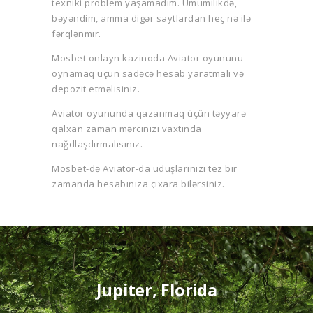
texniki problem yaşamadım. Ümumilikdə,
bəyəndim, amma digər saytlardan heç nə ilə
fərqlənmir.
Mosbet onlayn kazinoda Aviator oyununu
oynamaq üçün sadəcə hesab yaratmalı və
depozit etməlisiniz.
Aviator oyununda qazanmaq üçün təyyarə
qalxan zaman mərcinizi vaxtında
nağdlaşdırmalısınız.
Mosbet-də Aviator-da uduşlarınızı tez bir
zamanda hesabınıza çıxara bilərsiniz.
Jupiter, Florida