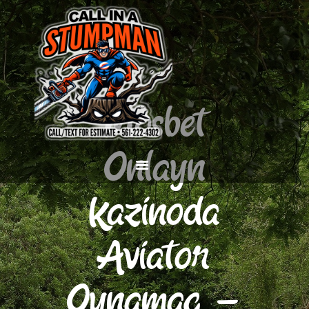
HOME
CALL OR TEXT US
Mosbet
NOW! (561) 222-4302
Onlayn
Kazinoda
Aviator
Oynamaq –