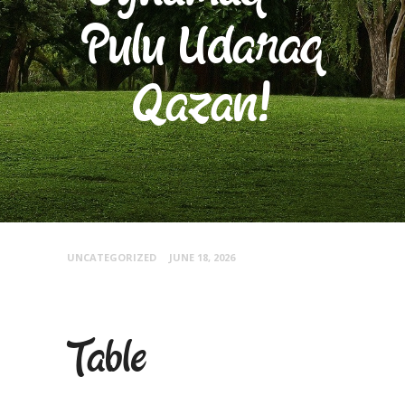
Pulu Udaraq
Qazan!
UNCATEGORIZED
JUNE 18, 2026
Table