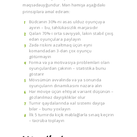
məqsədəuyğundur. Mən həmişə aşağıdakı
prinsiplərə əməl edirəm:
Büdcənin 30%-ni əsas ulduz oyunçuya
ayırın – bu, təhlükəsizlik marjasıdır
Qalan 70%-i orta səviyyəli, lakin stabil çıxış
edən oyunçulara paylayın
Zədə riskini azaltmaq üçün eyni
komandadan 3-dən çox oyunçu
götürməyin
Forma və ya motivasiya problemləri olan
oyunçulardan çəkinin – statistika bunu
göstərir
Mövsümün əvvəlində və ya sonunda
oyunçuların dinamikasını nəzərə alın
Hər mövqe üçün ehtiyat variant düşünün –
gözlənilməz dəyişikliklər olur
Turnir qaydalarında xal sistemi dəyişə
bilər – bunu yoxlayın
İlk 5 turnirdə kiçik məbləğlərlə sınaq keçirin
– təcrübə toplayın