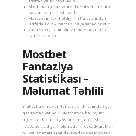
strategiyaları təhlil edin
Mənfi nəticədən sonra dərhal yeni turnirə
başlamayın – fasilə verin
Mostbet-in təklif etdiyi limit alətlərindən
istifadə edin – məcburi dayanacaq qoyun
Yalnız yaxşı tanıdığınız idman növü üzrə
turnirlər seçin
Mostbet
Fantaziya
Statistikası –
Məlumat Təhlili
Statistika olmadan fantaziya idmanında uğur
qazanmaq çətindir. Mostbet-də hər oyunçu
üçün son 5 matçın göstəriciləri, qol, asist,
rebound və digər məlumatlar mövcuddur. Mən
bu məlumatları aşağıdakı cədvələ əsasən təhlil