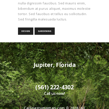
nulla dignissim faucibus. Sed mauris enim,
bibendum at purus aliquet, maximus molestie
tortor. Sed faucibus et tellus eu sollicitudin.
Sed fringilla malesuada luctus.
DESIGN
GARDENING
Jupiter, Florida
(561) 222-4302
Call us now!
Callinastumpman.com
© 2026. All