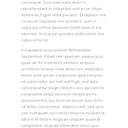
consequat. Duis aute irure dolor in
reprehenderit in voluptate velit esse cillum
dolore eu fugiat nulla pariatur. Excepteur sint
occaecat cupidatat non proident, sunt in
culpa qui officia deserunt mollit anim id est
laborum. Sed ut perspiciatis unde omnis iste
natus error sit.
Voluptatem accusantium doloremque
laudantium, totam rem aperiam, eaque ipsa
quae ab illo inventore veritatis et quasi
architecto beatae vitae dicta sunt explicabo.
Nemo enim ipsam voluptatem quia voluptas
sit aspernatur aut odit aut fugit, sed quia
consequuntur magni dolores eos qui ratione
voluptatem sequi nesciunt. Neque porro
quisquam est, qui dolorem ipsum quia dolor
sit amet, consectetur, adipisci velit, sed quia
non numquam eius modi tempora incidunt ut
labore et dolore magnam aliquam quaerat
voluptatem. Aliquam bibendum lacus quis