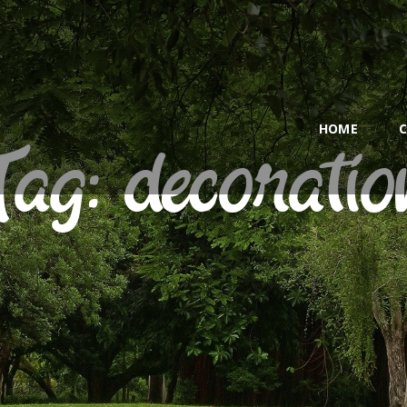
HOME
CALL OR TEXT US
NOW! (561) 222-4302
HOME
C
Tag: decoratio