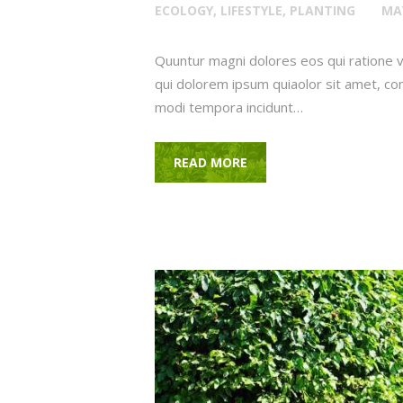
ECOLOGY
,
LIFESTYLE
,
PLANTING
MAY
Quuntur magni dolores eos qui ratione 
qui dolorem ipsum quiaolor sit amet, con
modi tempora incidunt…
READ MORE