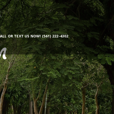
ALL OR TEXT US NOW! (561) 222-4302
n