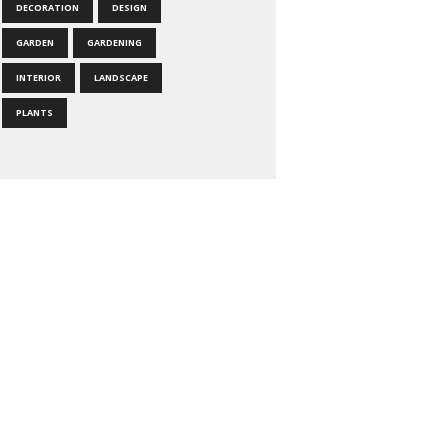
DECORATION
DESIGN
GARDEN
GARDENING
INTERIOR
LANDSCAPE
PLANTS