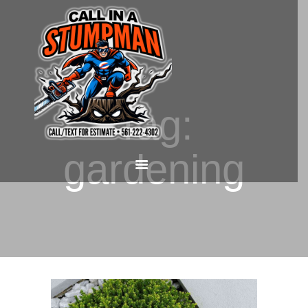
HOME
CALL OR TEXT US
Tag:
NOW! (561) 222-4302
gardening