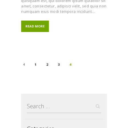
quisquam est, qui dolorem ipsum quiaolor sit
amet, consectetur, adipisci velit, sed quia non
numquam eius modi tempora incidunt…
READ MORE
Posts
PAGE
1
PAGE
2
<
PAGE
3
PAGE
4
pagination
Search
for: