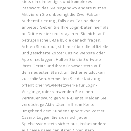
stets ein eindeutiges und komplexes
Passwort, das Sie nirgendwo anders nutzen.
Aktivieren Sie unbedingt die Zwei-Faktor-
Authentifizierung , falls das Casino diese
anbietet. Geben Sie Ihre Login-Daten niemals
an Dritte weiter und reagieren Sie nicht auf
betrügerische E-Mails, die danach fragen.
Achten Sie darauf, sich nur über die offizielle
und gesicherte Zoccer Casino Website oder
App einzuloggen. Halten Sie die Software
Ihres Geräts und Ihren Browser stets auf
dem neuesten Stand, um Sicherheitslücken
zu schließen. Vermeiden Sie die Nutzung
öffentlicher WLAN-Netzwerke für Login-
Vorgänge, oder verwenden Sie einen
vertrauenswürdigen VPN-Dienst. Melden Sie
verdächtige Aktivitäten in Ihrem Konto
umgehend dem Kundensupport von Zoccer
Casino. Loggen Sie sich nach jeder
Spielsession stets sicher aus, insbesondere
auf gemeinsam genutzten Computern.