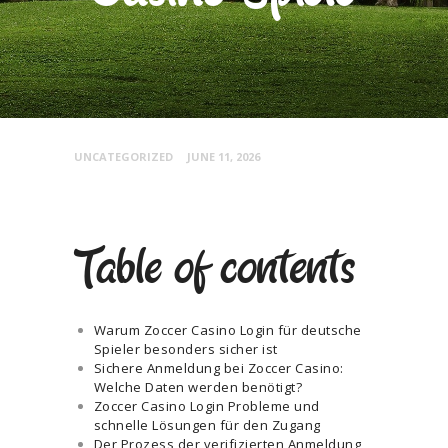
UNCATEGORIZED
JUNE 11, 2026
Table of contents
Warum Zoccer Casino Login für deutsche
Spieler besonders sicher ist
Sichere Anmeldung bei Zoccer Casino:
Welche Daten werden benötigt?
Zoccer Casino Login Probleme und
schnelle Lösungen für den Zugang
Der Prozess der verifizierten Anmeldung