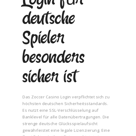
deutsche
Spieler
besonders
sicher ist
Das Zoccer Casino Login verpflichtet sich zu
höchsten deutschen Sicherheitsstandards.
Es nutzt eine SSL-Verschlüsselung auf
Banklevel für alle Datenübertragungen. Die
strenge deutsche Glücksspielaufsicht
gewährleistet eine legale Lizenzierung. Eine