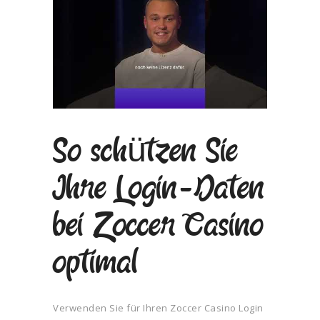
So schützen Sie
Ihre Login-Daten
bei Zoccer Casino
optimal
Verwenden Sie für Ihren Zoccer Casino Login