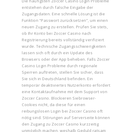
Die häufigsten Zoccer Casino Login Probleme
entstehen durch falsche Eingabe der
Zugangsdaten. Eine schnelle Lösung ist die
Funktion “Passwort zurücksetzen”, um einen
neuen Zugang zu erstellen. Prüfen Sie stets,
ob Ihr Konto bei Zoccer Casino nach
Registrierung bereits vollständig verifiziert
wurde. Technische Zugangsschwierigkeiten
lassen sich oft durch ein Update des
Browsers oder der App beheben. Falls Zoccer
Casino Login Probleme durch regionale
Sperren auftreten, stellen Sie sicher, dass
Sie sich in Deutschland befinden. Ein
temporär deaktiviertes Nutzerkonto erfordert
eine Kontaktaufnahme mit dem Support von
Zoccer Casino. Blockieren Siebrowser-
Cookies nicht, da diese für einen
reibungslosen Login bei Zoccer Casino oft
nötig sind. Störungen auf Serverseite können
den Zugang zu Zoccer Casino kurzzeitig
unmöglich machen, weshalb Geduld ratsam