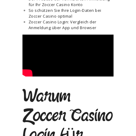
für Ihr Zoccer Casino Konto
So schützen Sie Ihre Login-Daten bei
Zoccer Casino optimal
Zoccer Casino Login: Vergleich der
Anmeldung über App und Browser
Warum
Zoccer Casino
Login für