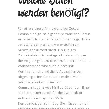
Welche Daten
werden benötigt?
Für eine sichere Anmeldung bei Zoccer
Casino sind grundlegende persönliche Daten
erforderlich. Sie benötigen in der Regel Ihren
vollständigen Namen, wie er auf Ihrem
Ausweisdokument steht. Ein gültiges
Geburtsdatum ist zwingend notwendig, um
die Volljährigkeit zu überprüfen. Ihre aktuelle
Wohnadresse wird für die Account-
Verifikation und mögliche Auszahlungen
abgefragt. Eine funktionierende E-Mail-
Adresse dient als primärer
Kommunikationsweg für Bestätigungen. Eine
Handynummer ist oft für die Zwei-Faktor-
Authentifizierung oder SMS-
Benachrichtigungen nötig. Sie müssen einen
eindeutigen Benutzernamen und ein starkes