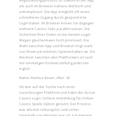
Registrierungsprozess ist sowohl in der App
als auch im Browser nahezu identisch und
unkompliziert. Die App ermglicht oft einen
schnelleren Zugang durch gespeicherte
Login-Daten. Im Browser knnen Sie dagegen
mehrere Casino-Tabs parallel nutzen. Die
Sicherheit Ihrer Daten ist bei beiden Login-
Wegen gleichermaen hoch priorisiert. Die
Wahl zwischen App und Browser hngt stark
von Ihrem persnlichen Spielverhalten ab. Ein
Wechsel zwischen den Plattformen ist nach
der einmaligen Kontoerstellung jederzeit
mglich.
Name: Markus Bauer, Alter: 42
Ich war auf der Suche nach einer
zuverlässigen Plattform und habe die Zoccer
Casino Login: Sichere Anmeldung für Online-
Casino Spiele Option genutzt. Der Prozess
war absolut reibungslos und sicher.
Innerhalb von Minuten war ich auf meinem